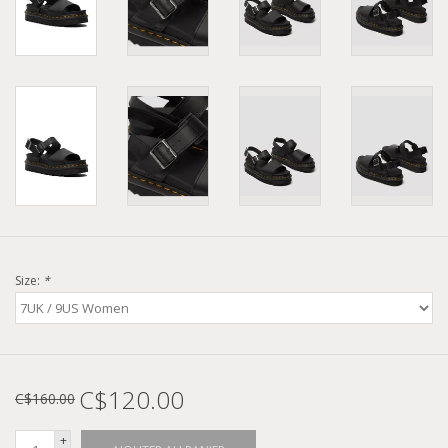
Size:
*
C$120.00
C$160.00
+