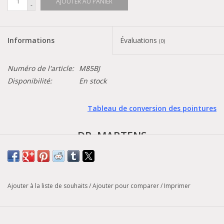
AJOUTER AU PANIER
-
Informations
Évaluations
(0)
Numéro de l'article:
M85BJ
Disponibilité:
En stock
Tableau de conversion des pointures
DR. MARTENS
- Voss -
Notre sandale Voss est de retour. Et elle est plus audacieuse
Ajouter à la liste de souhaits
/
Ajouter pour comparer
/
Imprimer
que jamais. Fabriquées en cuir Hydro et dotées de deux brides
réglables, ces sandales attirent l'attention tout au long de l'été.
Elles reposent sur une semelle ultra-légère de couleur Pop avec