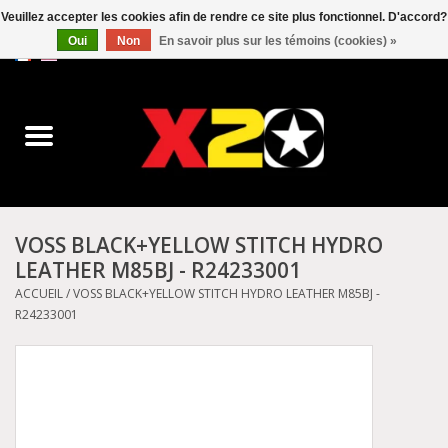
Veuillez accepter les cookies afin de rendre ce site plus fonctionnel. D'accord?
Oui
Non
En savoir plus sur les témoins (cookies) »
0 Articles - C$0.00
Accueil
Dr.Martens
Converse
VOSS BLACK+YELLOW STITCH HYDRO
LEATHER M85BJ - R24233001
Kickers
ACCUEIL
/
VOSS BLACK+YELLOW STITCH HYDRO LEATHER M85BJ -
R24233001
Birkenstock
Vans
Dickies