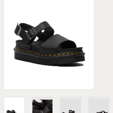
Demonia
MoEa
Autres marques
Vêtements
Accessoires
Articles en solde