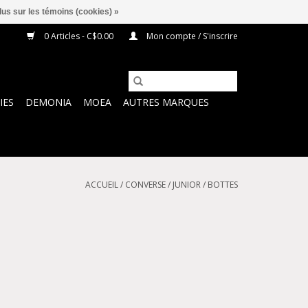
lus sur les témoins (cookies) »
0 Articles - C$0.00
Mon compte / S'inscrire
IES
DEMONIA
MOEA
AUTRES MARQUES
ACCUEIL
/
CONVERSE
/
JUNIOR
/
BOTTES