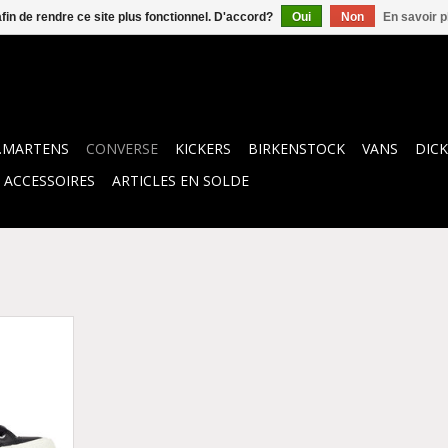
afin de rendre ce site plus fonctionnel. D'accord?
Oui
Non
En savoir p
.MARTENS
CONVERSE
KICKERS
BIRKENSTOCK
VANS
DICK
ACCESSOIRES
ARTICLES EN SOLDE
 BOOT HI
MEL CAWB-
NIER