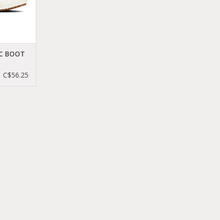
C BOOT
61906C
C$56.25