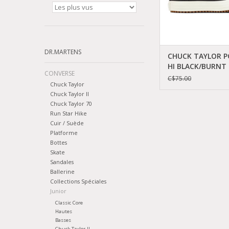
DR.MARTENS
CHUCK TAYLOR P
HI BLACK/BURNT
CONVERSE
CARAMEL CAWB-6
C$75.00
Chuck Taylor
Chuck Taylor II
Chuck Taylor 70
Run Star Hike
Cuir / Suède
Platforme
Bottes
Skate
Sandales
Ballerine
Collections Spéciales
Junior
Classic Core
Hautes
Basses
Chuck Taylor II