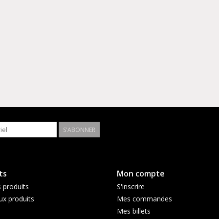
S'ABONNER
ts
Mon compte
 produits
S'inscrire
x produits
Mes commandes
Mes billets