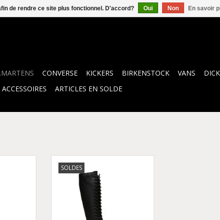
afin de rendre ce site plus fonctionnel. D'accord?
Oui
Non
En savoir p
.MARTENS
CONVERSE
KICKERS
BIRKENSTOCK
VANS
DICK
ACCESSOIRES
ARTICLES EN SOLDE
GINIA +
1B60 BLACK VIRGINIA 2010BV-
SOLDES
PU BLACK
R23889001
360001
AJOUTER AU PANIER
NIER