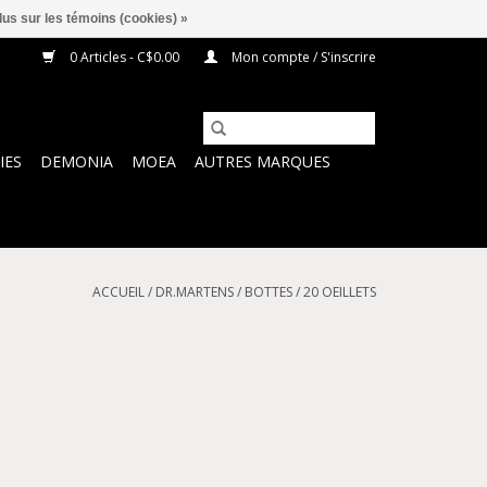
lus sur les témoins (cookies) »
0 Articles - C$0.00
Mon compte / S'inscrire
IES
DEMONIA
MOEA
AUTRES MARQUES
ACCUEIL
/
DR.MARTENS
/
BOTTES
/
20 OEILLETS