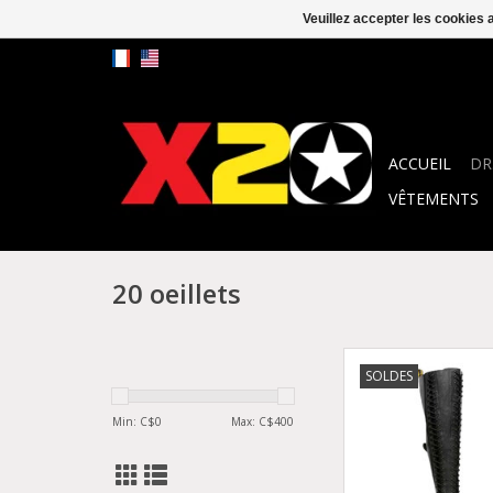
Veuillez accepter les cookies 
ACCUEIL
DR
VÊTEMENTS
20 oeillets
AZREYA BLACK VIR
SOLDES
TUMBLED STRETCH 
PISA 3057B-R27
Min: C$
0
Max: C$
400
AJOUTER AU PA