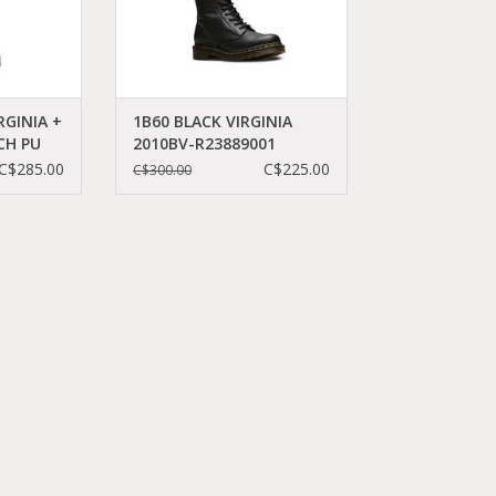
RGINIA +
1B60 BLACK VIRGINIA
CH PU
2010BV-R23889001
-
C$285.00
C$225.00
C$300.00