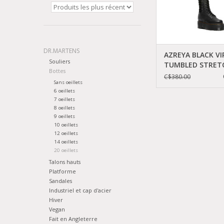
DR.MARTENS
AZREYA BLACK VI
Souliers
TUMBLED STRET
Bottes
BLACK PISA 3057B
C$380.00
Sans oeillets
R27360001
6 oeillets
7 oeillets
8 oeillets
9 oeillets
10 oeillets
12 oeillets
14 oeillets
20 oeillets
Talons hauts
Platforme
Sandales
Industriel et cap d'acier
Hiver
Vegan
Fait en Angleterre