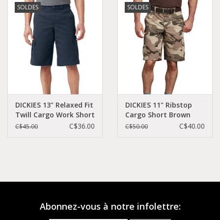
SOLDES
SOLDES
Demonia
MoEa
Autres marques
Vêtements
DICKIES 13" Relaxed Fit
DICKIES 11" Ribstop
Twill Cargo Work Short
Cargo Short Brown
Dark Navy - WR557DN
Olve Camo -
C$36.00
C$40.00
C$45.00
C$50.00
Accessoires
WR351SBOC
Articles en solde
Abonnez-vous à notre infolettre: