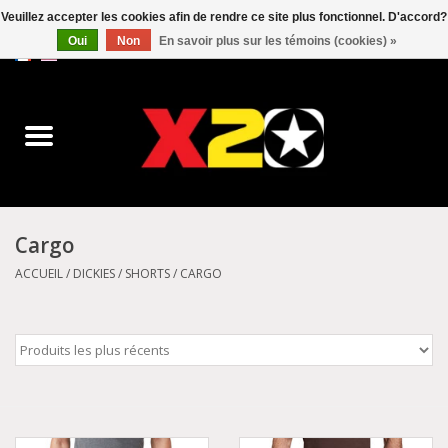
Veuillez accepter les cookies afin de rendre ce site plus fonctionnel. D'accord?
Oui
Non
En savoir plus sur les témoins (cookies) »
0 Articles - C$0.00
Accueil
Dr.Martens
Converse
Cargo
Kickers
ACCUEIL
/
DICKIES
/
SHORTS
/
CARGO
Birkenstock
Vans
Dickies