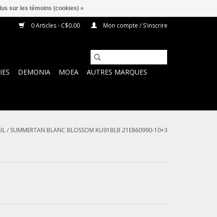
lus sur les témoins (cookies) »
0 Articles - C$0.00
Mon compte / S'inscrire
IES
DEMONIA
MOEA
AUTRES MARQUES
IL
/
SUMMERTAN BLANC BLOSSOM KU91BLB 21E860990-10+3