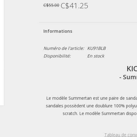
C$41.25
C$55.00
Informations
Numéro de l'article:
KU91BLB
Disponibilité:
En stock
KI
- Sum
Le modèle Summertan est une paire de sanda
sandales possèdent une doublure 100% polyur
scratch. Le modèle Summertan dispose
Tableau de conv