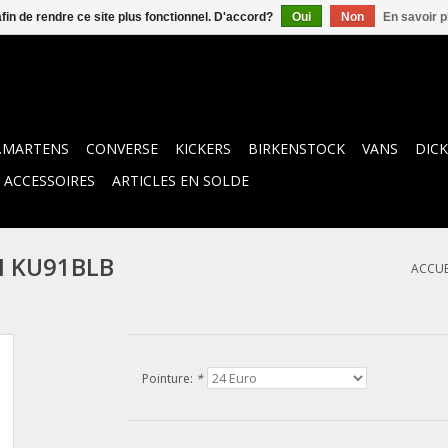
afin de rendre ce site plus fonctionnel. D'accord?
Oui
Non
En savoir p
.MARTENS
CONVERSE
KICKERS
BIRKENSTOCK
VANS
DICK
ACCESSOIRES
ARTICLES EN SOLDE
 KU91BLB
ACCUE
Pointure:
*