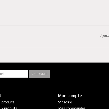
Ajoute
S'ABONNER
ts
Mon compte
 produits
S'inscrire
x produits
Mes commandes