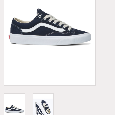
Demonia
MoEa
Autres marques
Vêtements
Accessoires
Articles en solde