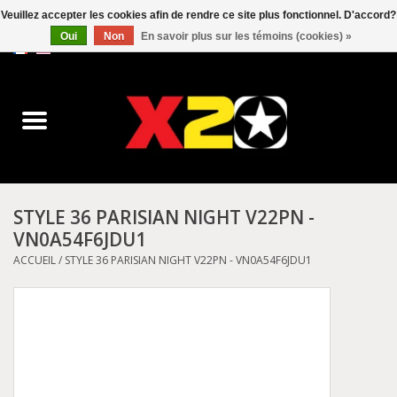
Veuillez accepter les cookies afin de rendre ce site plus fonctionnel. D'accord?
Oui
Non
En savoir plus sur les témoins (cookies) »
0 Articles - C$0.00
Accueil
Dr.Martens
Converse
STYLE 36 PARISIAN NIGHT V22PN -
VN0A54F6JDU1
Kickers
ACCUEIL
/
STYLE 36 PARISIAN NIGHT V22PN - VN0A54F6JDU1
Birkenstock
Vans
Dickies