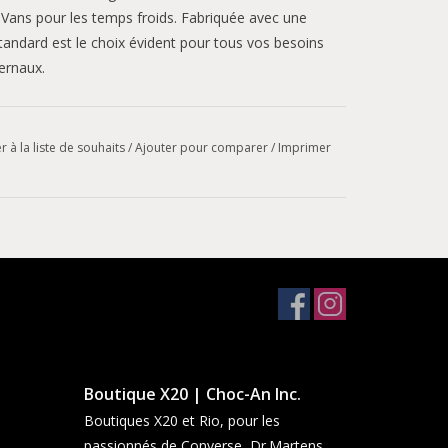
 Vans pour les temps froids. Fabriquée avec une
tandard est le choix évident pour tous vos besoins
ernaux.
lacer par temps froid, la semelle extérieure de la
r à la liste de souhaits
/
Ajouter pour comparer
/
Imprimer
 de caoutchouc tout-terrain spécifique au temps
niveau supérieur. Dotée d'un motif de crampons
 sur terrain variable et dans la rue, et d'un
te l'adhérence globale.
e, de promener le chien ou d'aller au marché, nous
 froid, et la doublure en feutre amovible très
aoutchouc vulcanisé et une construction
nt une protection impénétrable contre les fuites.
Boutique X20 | Choc-An Inc.
Boutiques X20 et Rio, pour les
passionnés de Converse, Dr.Martens,