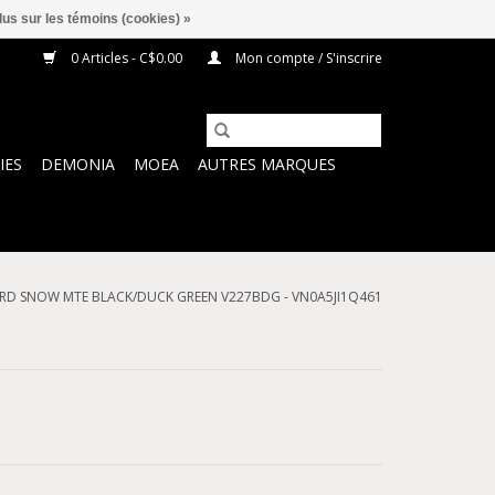
lus sur les témoins (cookies) »
0 Articles - C$0.00
Mon compte / S'inscrire
IES
DEMONIA
MOEA
AUTRES MARQUES
RD SNOW MTE BLACK/DUCK GREEN V227BDG - VN0A5JI1Q461