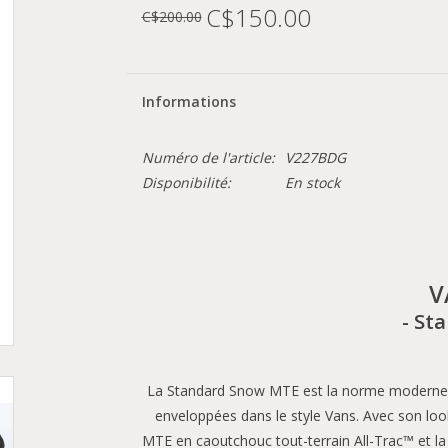
C$150.00
C$200.00
Informations
Numéro de l'article:
V227BDG
Disponibilité:
En stock
V
- St
La Standard Snow MTE est la norme moderne des
enveloppées dans le style Vans. Avec son loo
MTE en caoutchouc tout-terrain All-Trac™ et l