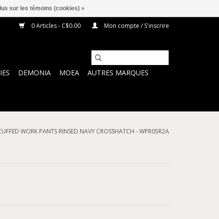
lus sur les témoins (cookies) »
0 Articles - C$0.00
Mon compte / S'inscrire
IES
DEMONIA
MOEA
AUTRES MARQUES
T CUFFED WORK PANTS RINSED NAVY CROSSHATCH - WPR05R2A