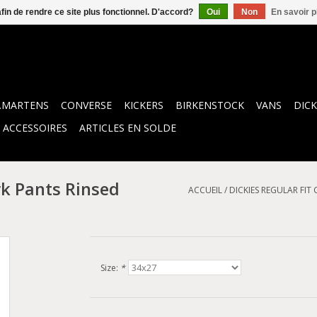
afin de rendre ce site plus fonctionnel. D'accord?
Oui
Non
En savoir p
.MARTENS
CONVERSE
KICKERS
BIRKENSTOCK
VANS
DICK
ACCESSOIRES
ARTICLES EN SOLDE
rk Pants Rinsed
ACCUEIL
/
DICKIES REGULAR FI
Size:
*