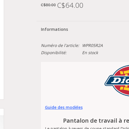
C$64.00
C$80.00
Informations
Numéro de l'article:
WPR05R2A
Disponibilité:
En stock
Guide des modèles
Pantalon de travail à r
Le pantalon à revers de coupe standard Dicki