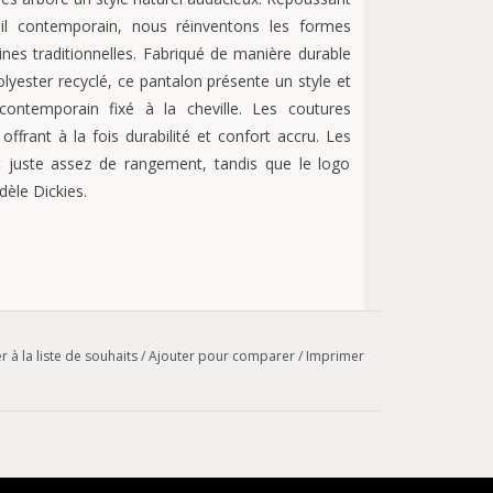
ail contemporain, nous réinventons les formes
ines traditionnelles. Fabriqué de manière durable
lyester recyclé, ce pantalon présente un style et
contemporain fixé à la cheville. Les coutures
 offrant à la fois durabilité et confort accru. Les
t juste assez de rangement, tandis que le logo
dèle Dickies.
r à la liste de souhaits
/
Ajouter pour comparer
/
Imprimer
on, 8,5 oz