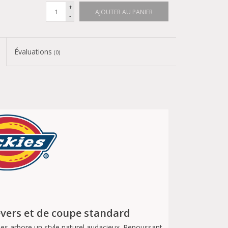
+
AJOUTER AU PANIER
-
Évaluations
(0)
evers et de coupe standard
es arbore un style naturel audacieux. Repoussant