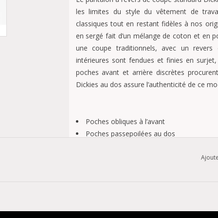
les limites du style du vêtement de trav
classiques tout en restant fidèles à nos orig
en sergé fait d’un mélange de coton et en po
une coupe traditionnels, avec un revers 
intérieures sont fendues et finies en surjet,
poches avant et arrière discrètes procuren
Dickies au dos assure l’authenticité de ce mo
Poches obliques à l’avant
Poches passepoilées au dos
Revers de pantalon à la cheville
Coupe standard
Ajoute
65 % polyester recyclé, 35 % sergé de cot