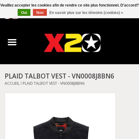
Veuillez accepter les cookies afin de rendre ce site plus fonctionnel. D'accord?
Oui
Non
En savoir plus sur les témoins (cookies) »
0 Articles - C$0.00
Accueil
Dr.Martens
Converse
PLAID TALBOT VEST - VN0008J8BN6
Kickers
ACCUEIL
/
PLAID TALBOT VEST - VN0008J8BN6
Birkenstock
Vans
Dickies