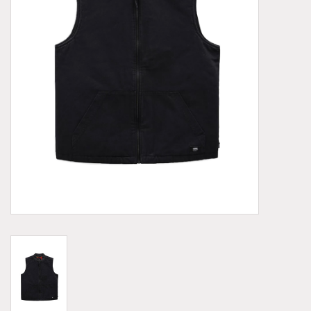
Demonia
MoEa
Autres marques
Vêtements
Accessoires
Articles en solde