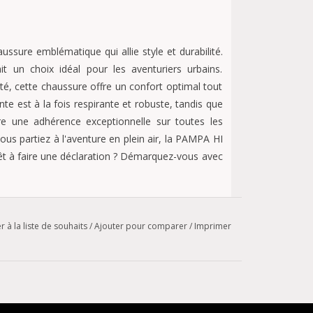
sure emblématique qui allie style et durabilité.
t un choix idéal pour les aventuriers urbains.
é, cette chaussure offre un confort optimal tout
ante est à la fois respirante et robuste, tandis que
e une adhérence exceptionnelle sur toutes les
vous partiez à l'aventure en plein air, la PAMPA HI
rêt à faire une déclaration ? Démarquez-vous avec
imale dans la tige, y compris la colle
r à la liste de souhaits
/
Ajouter pour comparer
/
Imprimer
revêtement en polyester
écoupé
tte / étiquette latérale tissée au bas du quartier