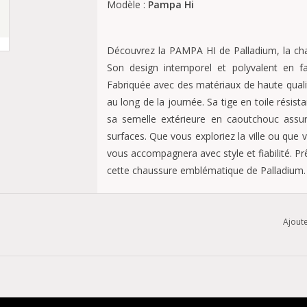
Modèle :
Pampa Hi
Découvrez la PAMPA HI de Palladium, la chaus
Son design intemporel et polyvalent en fai
Fabriquée avec des matériaux de haute qualit
au long de la journée. Sa tige en toile résist
sa semelle extérieure en caoutchouc assur
surfaces. Que vous exploriez la ville ou que 
vous accompagnera avec style et fiabilité. P
cette chaussure emblématique de Palladium.
100% Vegan sans aucun produit d'origine an
Dessus : toile 14 OZ en 100% coton
Ajoute
Doublure : Toile 6 OZ en 100% coton
Chausson : EVA découpé + coque talon / 
Semelle + Embout : Caoutchouc + EVA d
Marquage : étiquette tissée sur la langue