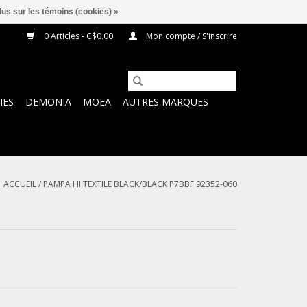
lus sur les témoins (cookies) »
0 Articles - C$0.00
Mon compte / S'inscrire
IES
DEMONIA
MOEA
AUTRES MARQUES
ACCUEIL
/
PAMPA HI TEXTILE BLACK/BLACK P7BBF 92352-060