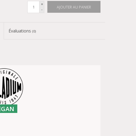
+
AJOUTER AU PANIER
-
Évaluations
(0)
EGAN