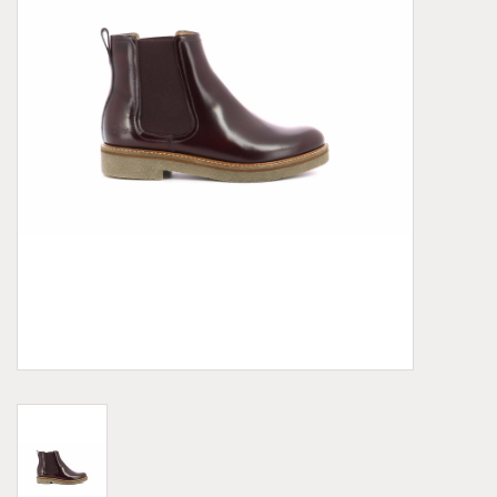
Demonia
MoEa
Autres marques
Vêtements
Accessoires
Articles en solde