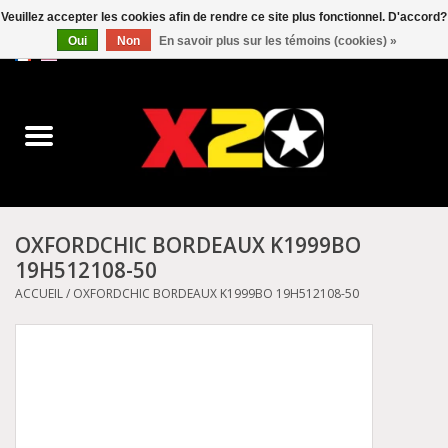
Veuillez accepter les cookies afin de rendre ce site plus fonctionnel. D'accord?
Oui
Non
En savoir plus sur les témoins (cookies) »
0 Articles - C$0.00
Accueil
Dr.Martens
Converse
OXFORDCHIC BORDEAUX K1999BO
19H512108-50
Kickers
ACCUEIL
/
OXFORDCHIC BORDEAUX K1999BO 19H512108-50
Birkenstock
Vans
Dickies