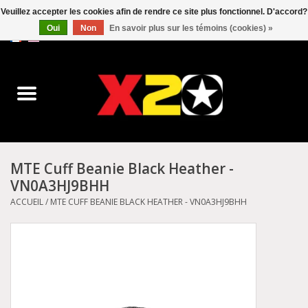
Veuillez accepter les cookies afin de rendre ce site plus fonctionnel. D'accord?
Oui
Non
En savoir plus sur les témoins (cookies) »
0 Articles - C$0.00
Accueil
Dr.Martens
Converse
MTE Cuff Beanie Black Heather -
VN0A3HJ9BHH
Kickers
ACCUEIL
/
MTE CUFF BEANIE BLACK HEATHER - VN0A3HJ9BHH
Birkenstock
Vans
Dickies