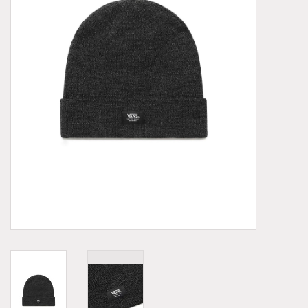
Demonia
MoEa
Autres marques
Vêtements
Accessoires
Articles en solde