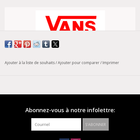
Ajouter à la liste de souhaits
/
Ajouter pour comparer
/
Imprimer
Protégeant des éléments tout en préservant le style classique
californien de Vans, la tuque à bord replié MTE Cuff Beanie
présente une étiquette classique Vans à l'avant.
Abonnez-vous à notre infolettre:
95 % acrylique, 4 % nylon et 1 % élasthane
Membrane résistant aux intempéries
S'ABONNER
Style à bord replié
Étiquette à logo Vans classique à l'avant