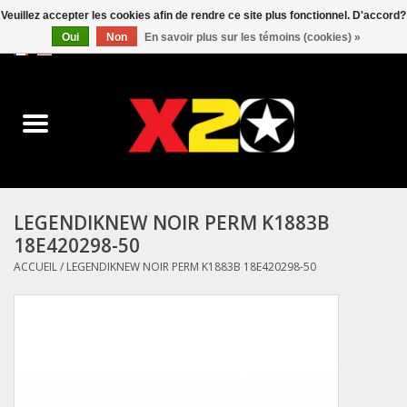
Veuillez accepter les cookies afin de rendre ce site plus fonctionnel. D'accord?
Oui
Non
En savoir plus sur les témoins (cookies) »
0 Articles - C$0.00
Accueil
Dr.Martens
Converse
LEGENDIKNEW NOIR PERM K1883B
18E420298-50
Kickers
ACCUEIL
/
LEGENDIKNEW NOIR PERM K1883B 18E420298-50
Birkenstock
Vans
Dickies