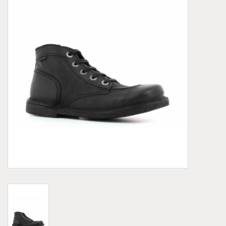
Demonia
MoEa
Autres marques
Vêtements
Accessoires
Articles en solde