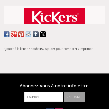
Tableau de conversion des pointures
Modèle :
Neostrap
Ajouter à la liste de souhaits
/
Ajouter pour comparer
/
Imprimer
Le modèle Neostrap est une paire de sandales pour femme
composée d'une tige et d'une doublure en cuir noir. Ces
sandales vous garantissent confort et robustesse grâce à sa
semelle intérieure 100% synthétique et sa semelle extérieure
en plastique. Le modèle Neostrap s'adapte aux pieds de
Abonnez-vous à notre infolettre:
toutes les femmes grâce à sa fermeture à boucle.
S'ABONNER
Couleur : Noir
Saison : Printemps/Eté