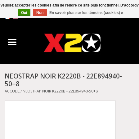
Veuillez accepter les cookies afin de rendre ce site plus fonctionnel. D'accord?
Oui
Non
En savoir plus sur les témoins (cookies) »
0 Articles - C$0.00
Accueil
Dr.Martens
Converse
NEOSTRAP NOIR K2220B - 22E894940-
50+8
Kickers
ACCUEIL
/
NEOSTRAP NOIR K2220B - 22E894940-50+8
Birkenstock
Vans
Dickies