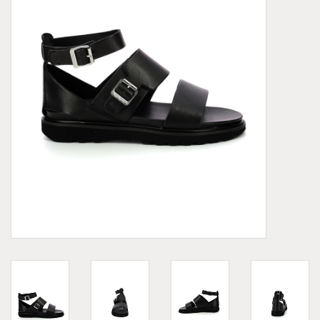
Demonia
MoEa
Autres marques
Vêtements
Accessoires
Articles en solde