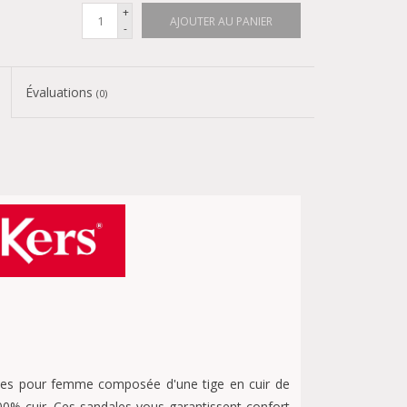
+
AJOUTER AU PANIER
-
Évaluations
(0)
les pour femme composée d'une tige en cuir de
00% cuir. Ces sandales vous garantissent confort