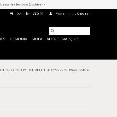
lus sur les témoins (cookies) »
0 Articles - C$0.00
Mon compte / S'inscrire
IES
DEMONIA
MOEA
AUTRES MARQUES
EIL
/
NEOROCK ROUGE METALLISE K2222R - 22E894961-50+43