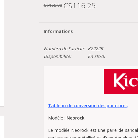
C$116.25
C$155.00
Informations
Numéro de l'article:
K2222R
Disponibilité:
En stock
Tableau de conversion des pointures
Modèle :
Neorock
Le modèle Neorock est une paire de sanda
couleur rouge métallisé et d'une doublure 1