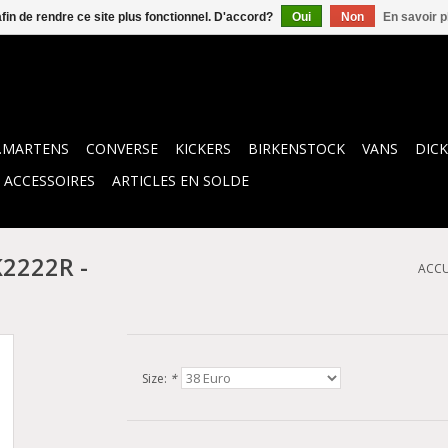
afin de rendre ce site plus fonctionnel. D'accord?
Oui
Non
En savoir p
.MARTENS
CONVERSE
KICKERS
BIRKENSTOCK
VANS
DICK
ACCESSOIRES
ARTICLES EN SOLDE
2222R -
ACCU
Size:
*