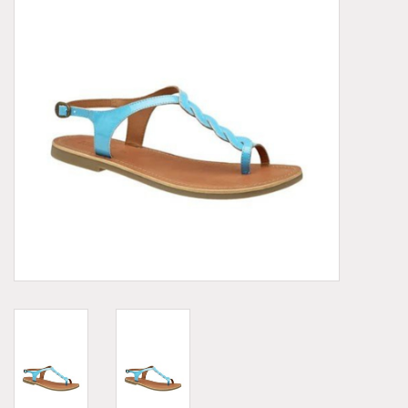
Demonia
MoEa
Autres marques
Vêtements
Accessoires
Articles en solde