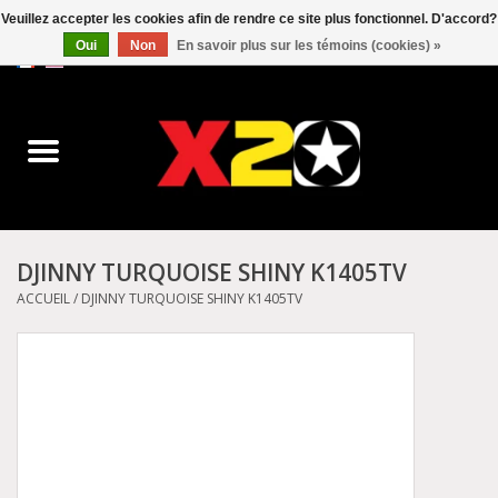
Veuillez accepter les cookies afin de rendre ce site plus fonctionnel. D'accord?
Oui
Non
En savoir plus sur les témoins (cookies) »
0 Articles - C$0.00
Accueil
Dr.Martens
Converse
DJINNY TURQUOISE SHINY K1405TV
Kickers
ACCUEIL
/
DJINNY TURQUOISE SHINY K1405TV
Birkenstock
Vans
Dickies