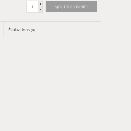
+
AJOUTER AU PANIER
-
Évaluations
(0)