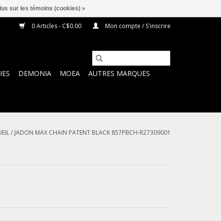
lus sur les témoins (cookies) »
0 Articles - C$0.00
Mon compte / S'inscrire
IES
DEMONIA
MOEA
AUTRES MARQUES
EIL
/
JADON MAX CHAIN PATENT BLACK 857PBCH-R27309001