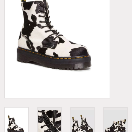
Demonia
MoEa
Autres marques
Vêtements
Accessoires
Articles en solde