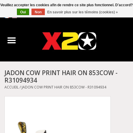
Veuillez accepter les cookies afin de rendre ce site plus fonctionnel. D'accord?
Oui
Non
En savoir plus sur les témoins (cookies) »
0 Articles - C$0.00
Accueil
Dr.Martens
Converse
JADON COW PRINT HAIR ON 853COW -
R31094934
Kickers
ACCUEIL
/
JADON COW PRINT HAIR ON 853COW - R31094934
Birkenstock
Vans
Dickies