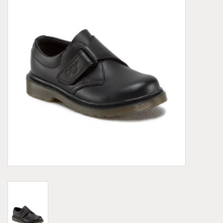
Demonia
MoEa
Autres marques
Vêtements
Accessoires
Articles en solde