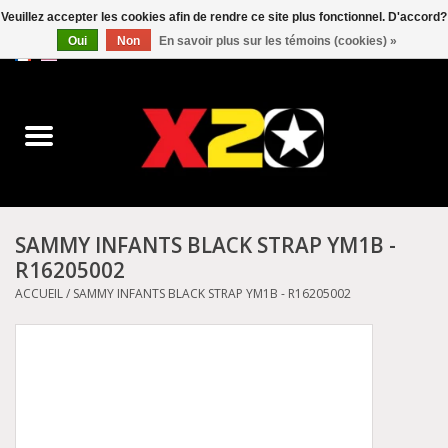
Veuillez accepter les cookies afin de rendre ce site plus fonctionnel. D'accord?
Oui
Non
En savoir plus sur les témoins (cookies) »
0 Articles - C$0.00
Accueil
Dr.Martens
Converse
SAMMY INFANTS BLACK STRAP YM1B -
R16205002
Kickers
ACCUEIL
/
SAMMY INFANTS BLACK STRAP YM1B - R16205002
Birkenstock
Vans
Dickies