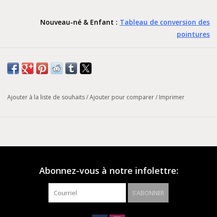
Nouveau-né & Enfant :
Tableau de conversion des
pointures
Bamdin :
Tableau de conversion des pointures
DR. MARTENS
- Sammy -
Ajouter à la liste de souhaits
/
Ajouter pour comparer
/
Imprimer
Nouveau-né & Enfant
Bambin
La gamme Dr. Martens pour enfants conserve les attributs
classiques des silhouettes de marque originales et bien
Abonnez-vous à notre infolettre:
connues, présentées simplement en versions miniatures. Cela
permet aux fans de longue date de Dr. Martens de donner à
S'ABONNER
leurs propres enfants le même sens de l'attitude, la rébellion et
le style avec leur choix de chaussures. Strap ShoeSofty T, un cuir