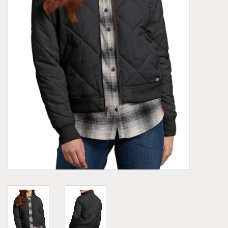
Demonia
MoEa
Autres marques
Vêtements
Accessoires
Articles en solde