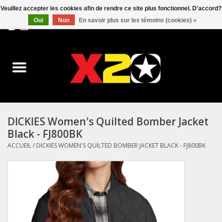
Veuillez accepter les cookies afin de rendre ce site plus fonctionnel. D'accord?
Oui
Non
En savoir plus sur les témoins (cookies) »
0 Articles - C$0.00
Accueil
Dr.Martens
Converse
DICKIES Women's Quilted Bomber Jacket
Black - FJ800BK
Kickers
ACCUEIL
/
DICKIES WOMEN'S QUILTED BOMBER JACKET BLACK - FJ800BK
Birkenstock
Vans
Dickies