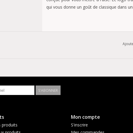
qui vous donne un goût de classique dans un
Coupe régulière
Ajoute
Tricot jersey,
100 % coton
S'ABONNER
ts
Mon compte
 produits
S'inscrire
x produits
Mes commandes