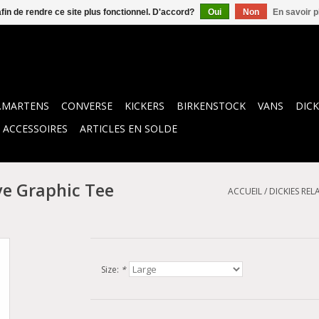
afin de rendre ce site plus fonctionnel. D'accord?
Oui
Non
En savoir p
.MARTENS
CONVERSE
KICKERS
BIRKENSTOCK
VANS
DICK
ACCESSOIRES
ARTICLES EN SOLDE
ve Graphic Tee
ACCUEIL
/
DICKIES REL
Size:
*