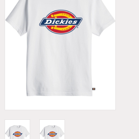
Demonia
MoEa
Autres marques
Vêtements
Accessoires
Articles en solde