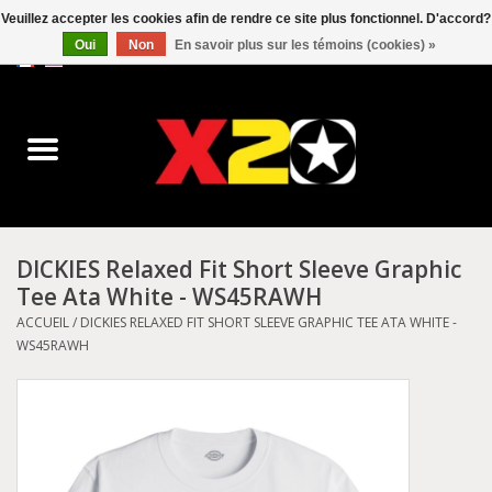
Veuillez accepter les cookies afin de rendre ce site plus fonctionnel. D'accord?
Oui
Non
En savoir plus sur les témoins (cookies) »
0 Articles - C$0.00
Accueil
Dr.Martens
Converse
DICKIES Relaxed Fit Short Sleeve Graphic
Tee Ata White - WS45RAWH
Kickers
ACCUEIL
/
DICKIES RELAXED FIT SHORT SLEEVE GRAPHIC TEE ATA WHITE -
WS45RAWH
Birkenstock
Vans
Dickies