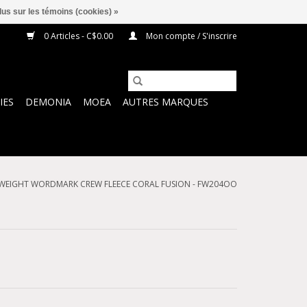
lus sur les témoins (cookies) »
0 Articles - C$0.00
Mon compte / S'inscrire
IES
DEMONIA
MOEA
AUTRES MARQUES
YWEIGHT WORDMARK CREW FLEECE CORAL FUSION - FW204OO