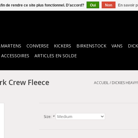
afin de rendre ce site plus fonctionnel. D'accord?
Oui
Non
En savoir p
.MARTENS
CONVERSE
KICKERS
BIRKENSTOCK
VANS
DICK
ACCESSOIRES
ARTICLES EN SOLDE
k Crew Fleece
ACCUEIL
/
DICKIES HEAV
Size:
*