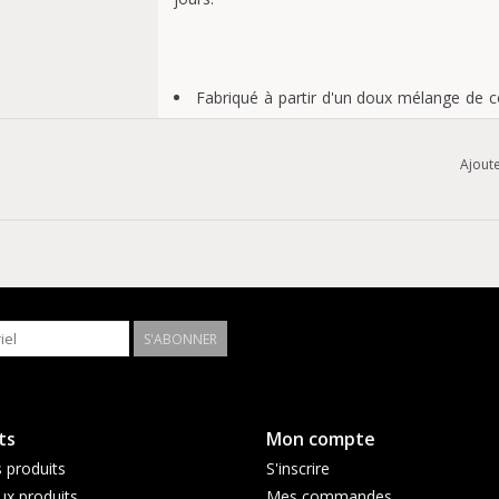
Fabriqué à partir d'un doux mélange de c
la décoloration et au gonflement.
Impression graphique Dickies sur le devan
Ajoute
Un vêtement de travail conçu pour résiste
S'ABONNER
ts
Mon compte
 produits
S'inscrire
x produits
Mes commandes