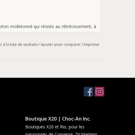
oton molletonné qui résiste au rétrécissement, à
t
r à la liste de souhaits
/
Ajouter pour comparer
/
Imprimer
r à l'épreuve du temps.
Boutique X20 | Choc-An Inc.
Boutiques X20 et Rio, pour les
passionnés de Converse, Dr.Martens,