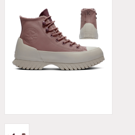
Demonia
MoEa
Autres marques
Vêtements
Accessoires
Articles en solde