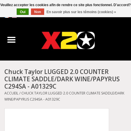
Veuillez accepter les cookies afin de rendre ce site plus fonctionnel. D'accord?
Oui
Non
En savoir plus sur les témoins (cookies) »
0 Articles - C$0.00
Accueil
Dr.Martens
Converse
Chuck Taylor LUGGED 2.0 COUNTER
CLIMATE SADDLE/DARK WINE/PAPYRUS
Kickers
C294SA - A01329C
ACCUEIL
/
CHUCK TAYLOR LUGGED 2.0 COUNTER CLIMATE SADDLE/DARK
Birkenstock
WINE/PAPYRUS C294SA - A01329C
Vans
Dickies