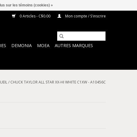
lus sur les témoins (cookies) »
0 Articles - C$0.00
Mon compte / S'inscrire
IES
DEMONIA
MOEA
AUTRES MARQUES
UEIL
/
CHUCK TAYLOR ALL STAR XX-HI WHITE C1XW - A10456C