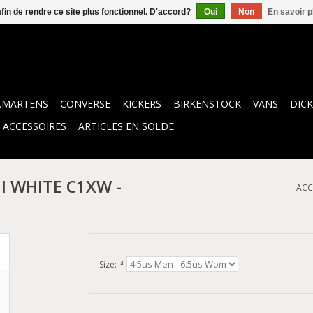
afin de rendre ce site plus fonctionnel. D'accord?
Oui
Non
En savoir p
.MARTENS
CONVERSE
KICKERS
BIRKENSTOCK
VANS
DICK
ACCESSOIRES
ARTICLES EN SOLDE
I WHITE C1XW -
ACC
Size:
*