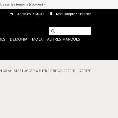
lus sur les témoins (cookies) »
0 Articles - C$0.00
Mon compte / S'inscrire
IES
DEMONIA
MOEA
AUTRES MARQUES
LOR ALL STAR LUGGED WINTER 2.0 BLACK CC294B - 172057C