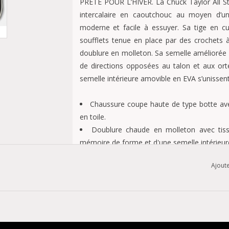
PRÊTE POUR L’HIVER. La Chuck Taylor All Sta
intercalaire en caoutchouc au moyen d’
moderne et facile à essuyer. Sa tige en cui
soufflets tenue en place par des crochets à
doublure en molleton. Sa semelle améliorée
de directions opposées au talon et aux or
semelle intérieure amovible en EVA s’unisse
Chaussure coupe haute de type botte avec
en toile.
Doublure chaude en molleton avec tis
mémoire de forme et d'une semelle intérieur
Semelle extérieure crantée en caoutcho
Ajoute
adhérence rehaussée.
Crans de directions opposées au talon 
posture plus expressive.
Crochets à lacets pour un ajustement plus 