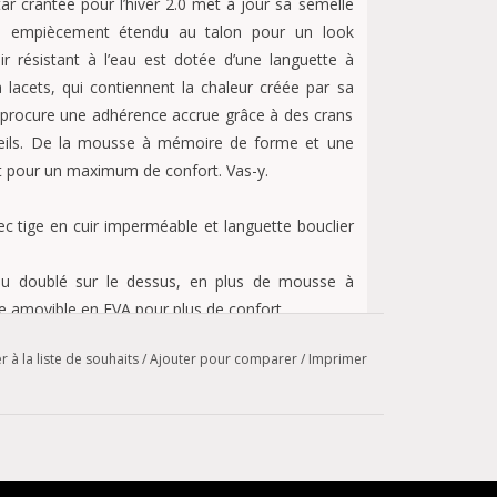
r crantée pour l’hiver 2.0 met à jour sa semelle
un empiècement étendu au talon pour un look
r résistant à l’eau est dotée d’une languette à
 lacets, qui contiennent la chaleur créée par sa
 procure une adhérence accrue grâce à des crans
teils. De la mousse à mémoire de forme et une
nt pour un maximum de confort. Vas-y.
 tige en cuir imperméable et languette bouclier
su doublé sur le dessus, en plus de mousse à
e amovible en EVA pour plus de confort.
uc avec dessous inspiré des chevrons pour une
r à la liste de souhaits
/
Ajouter pour comparer
/
Imprimer
et aux orteils pour un meilleur freinage et une
sûr et pour préserver la chaleur.