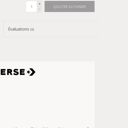
+
AJOUTER AU PANIER
-
Évaluations
(0)