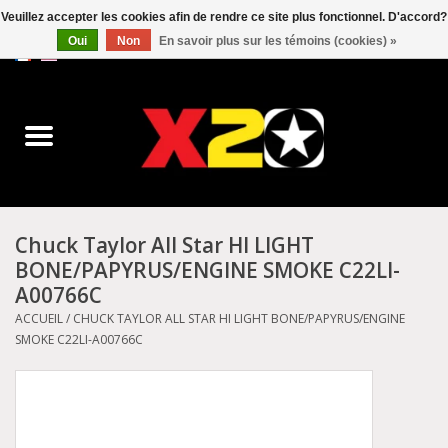
Veuillez accepter les cookies afin de rendre ce site plus fonctionnel. D'accord?
Oui
Non
En savoir plus sur les témoins (cookies) »
0 Articles - C$0.00
Accueil
Dr.Martens
Converse
Chuck Taylor All Star HI LIGHT
BONE/PAPYRUS/ENGINE SMOKE C22LI-
Kickers
A00766C
ACCUEIL
/
CHUCK TAYLOR ALL STAR HI LIGHT BONE/PAPYRUS/ENGINE
Birkenstock
SMOKE C22LI-A00766C
Vans
Dickies