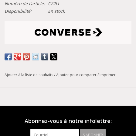
Numéro de l'article:
C22LI
Disponibilité:
En stock
Tableau de conversion des pointures
Modèle :
Chuck Taylor All Star
Ajouter à la liste de souhaits
/
Ajouter pour comparer
/
Imprimer
CUIR STYLÉ. Nous avons mis à jour la plateforme
emblématique avec un imprimé délavé inspiré par le désert.
Des lacets ton sur ton et un écusson à étoile en faux cuir
ajoutent au look. La chaussure est dotée d’éléments de
Abonnez-vous à notre infolettre:
design Chuck Taylor All Star classiques comme un bout en
caoutchouc et un pare-chocs à motif de diamants.
S'ABONNER