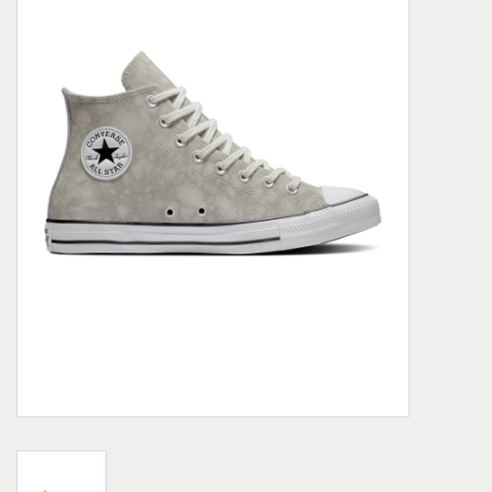
Demonia
MoEa
Autres marques
Vêtements
Accessoires
Articles en solde