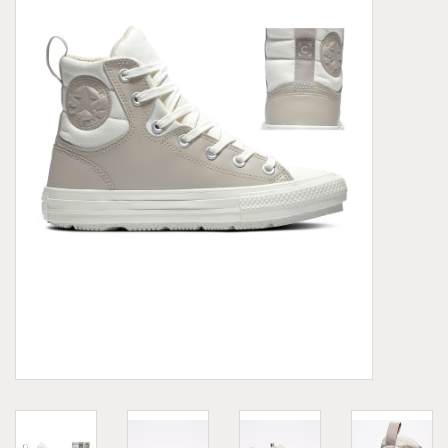
Demonia
MoEa
Autres marques
Vêtements
Accessoires
Articles en solde