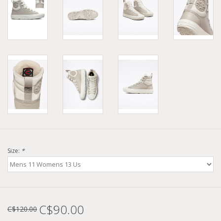
Size:
*
C$90.00
C$120.00