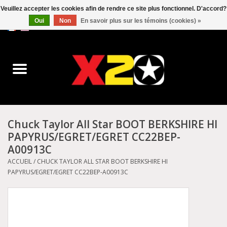
Veuillez accepter les cookies afin de rendre ce site plus fonctionnel. D'accord?
Oui
Non
En savoir plus sur les témoins (cookies) »
0 Articles - C$0.00
Accueil
Dr.Martens
Converse
Chuck Taylor All Star BOOT BERKSHIRE HI
PAPYRUS/EGRET/EGRET CC22BEP-
Kickers
A00913C
ACCUEIL
/
CHUCK TAYLOR ALL STAR BOOT BERKSHIRE HI
Birkenstock
PAPYRUS/EGRET/EGRET CC22BEP-A00913C
Vans
Dickies