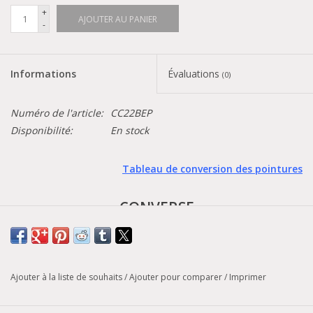
+
AJOUTER AU PANIER
-
Informations
Évaluations
(0)
Numéro de l'article:
CC22BEP
Disponibilité:
En stock
Tableau de conversion des pointures
CONVERSE
- Berkshire -
Une construction en similicuir et un col en toile enduite
Ajouter à la liste de souhaits
/
Ajouter pour comparer
/
Imprimer
protègent des intempéries, tandis qu'une doublure en polaire
garde la chaleur à l'intérieur. Notre semelle de traction Counter