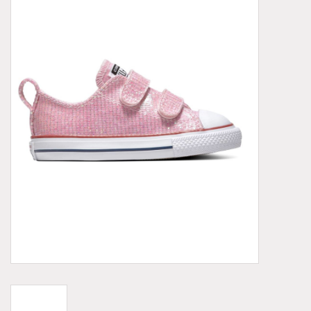
Demonia
MoEa
Autres marques
Vêtements
Accessoires
Articles en solde