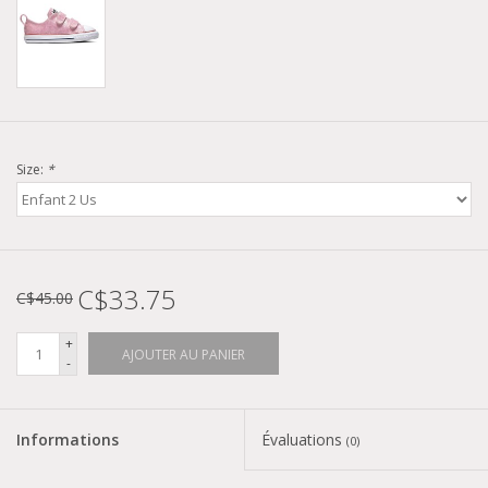
Size:
*
C$33.75
C$45.00
+
AJOUTER AU PANIER
-
Informations
Évaluations
(0)