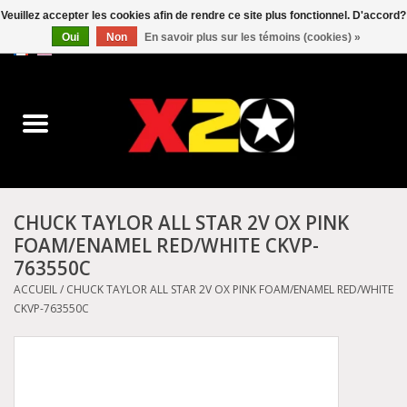
Veuillez accepter les cookies afin de rendre ce site plus fonctionnel. D'accord?
Oui
Non
En savoir plus sur les témoins (cookies) »
0 Articles - C$0.00
Accueil
Dr.Martens
Converse
CHUCK TAYLOR ALL STAR 2V OX PINK
FOAM/ENAMEL RED/WHITE CKVP-
Kickers
763550C
ACCUEIL
/
CHUCK TAYLOR ALL STAR 2V OX PINK FOAM/ENAMEL RED/WHITE
Birkenstock
CKVP-763550C
Vans
Dickies