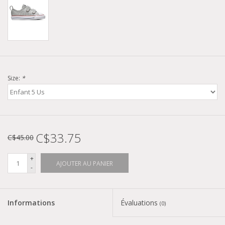
Size:
*
C$33.75
C$45.00
+
AJOUTER AU PANIER
-
Informations
Évaluations
(0)