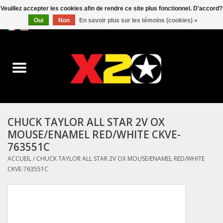
Veuillez accepter les cookies afin de rendre ce site plus fonctionnel. D'accord?
Oui
Non
En savoir plus sur les témoins (cookies) »
0 Articles - C$0.00
Accueil
Dr.Martens
Converse
CHUCK TAYLOR ALL STAR 2V OX
MOUSE/ENAMEL RED/WHITE CKVE-
Kickers
763551C
ACCUEIL
/
CHUCK TAYLOR ALL STAR 2V OX MOUSE/ENAMEL RED/WHITE
Birkenstock
CKVE-763551C
Vans
Dickies