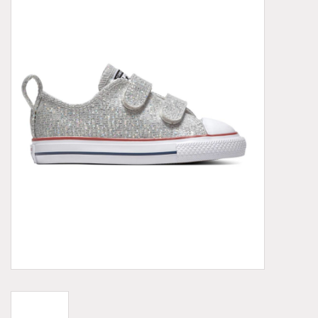
Demonia
MoEa
Autres marques
Vêtements
Accessoires
Articles en solde