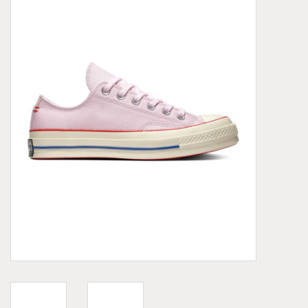
Demonia
MoEa
Autres marques
Vêtements
Accessoires
Articles en solde