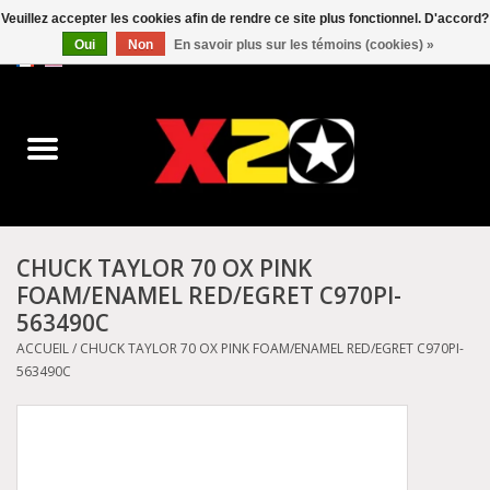
Veuillez accepter les cookies afin de rendre ce site plus fonctionnel. D'accord?
Oui
Non
En savoir plus sur les témoins (cookies) »
0 Articles - C$0.00
Accueil
Dr.Martens
Converse
CHUCK TAYLOR 70 OX PINK
FOAM/ENAMEL RED/EGRET C970PI-
Kickers
563490C
ACCUEIL
/
CHUCK TAYLOR 70 OX PINK FOAM/ENAMEL RED/EGRET C970PI-
Birkenstock
563490C
Vans
Dickies