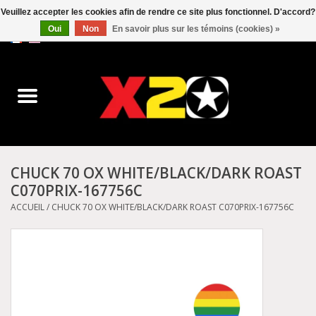
Veuillez accepter les cookies afin de rendre ce site plus fonctionnel. D'accord?
Oui
Non
En savoir plus sur les témoins (cookies) »
0 Articles - C$0.00
Accueil
Dr.Martens
Converse
CHUCK 70 OX WHITE/BLACK/DARK ROAST
C070PRIX-167756C
Kickers
ACCUEIL
/
CHUCK 70 OX WHITE/BLACK/DARK ROAST C070PRIX-167756C
Birkenstock
Vans
Dickies