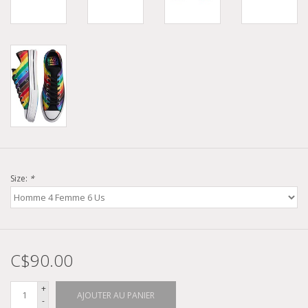
Size:
*
C$90.00
+
AJOUTER AU PANIER
-