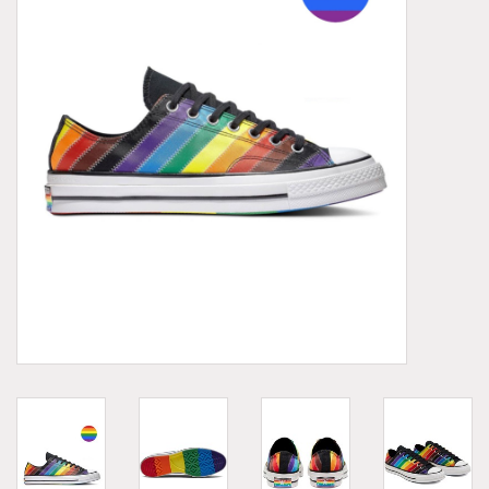
Demonia
MoEa
Autres marques
Vêtements
Accessoires
Articles en solde