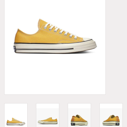
Demonia
MoEa
Autres marques
Vêtements
Accessoires
Articles en solde