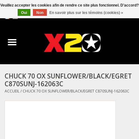
Veuillez accepter les cookies afin de rendre ce site plus fonctionnel. D'accord?
Oui
Non
En savoir plus sur les témoins (cookies) »
0 Articles - C$0.00
Accueil
Dr.Martens
Converse
CHUCK 70 OX SUNFLOWER/BLACK/EGRET
C870SUNJ-162063C
Kickers
ACCUEIL
/
CHUCK 70 OX SUNFLOWER/BLACK/EGRET C870SUNJ-162063C
Birkenstock
Vans
Dickies