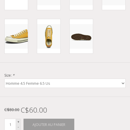
Size:
*
C$60.00
C$80.00
+
AJOUTER AU PANIER
-