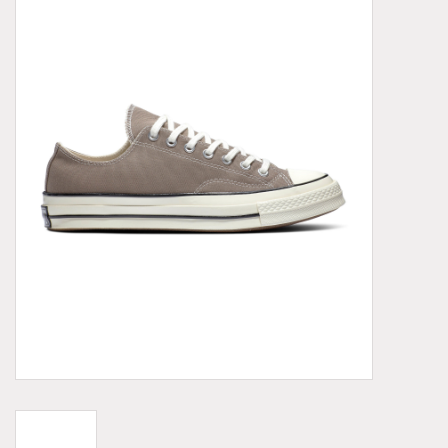
Demonia
MoEa
Autres marques
Vêtements
Accessoires
Articles en solde