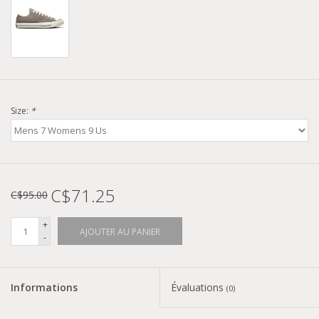
Size:
*
C$71.25
C$95.00
+
AJOUTER AU PANIER
-
Informations
Évaluations
(0)