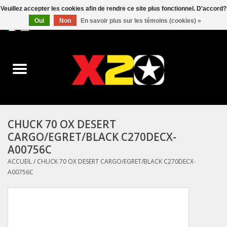
Veuillez accepter les cookies afin de rendre ce site plus fonctionnel. D'accord?
Oui
Non
En savoir plus sur les témoins (cookies) »
0 Articles - C$0.00
Accueil
Dr.Martens
Converse
CHUCK 70 OX DESERT
CARGO/EGRET/BLACK C270DECX-
Kickers
A00756C
ACCUEIL
/
CHUCK 70 OX DESERT CARGO/EGRET/BLACK C270DECX-
Birkenstock
A00756C
Vans
Dickies