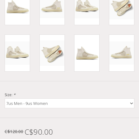
Size:
*
C$90.00
C$120.00