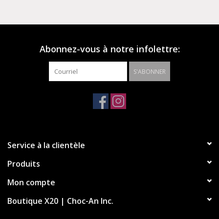
référence présente le meilleur de l'athlétisme vintage. Les
couleurs rétro apportent des vibrations country club à
l'ancienne, tandis que les caractéristiques contemporaines de
la Chuck 70 Marquis maintiennent le look moderne, frais et
Abonnez-vous à notre infolettre:
facile à styliser.
S'ABONNER
Chaussure montante à tige en toile
Écusson et côtés Chuck Taylor en daim platine
Coussin d'air en mousse CX pour un confort optimal
Service à la clientèle
Produits
Mon compte
Boutique X20 | Choc-An Inc.