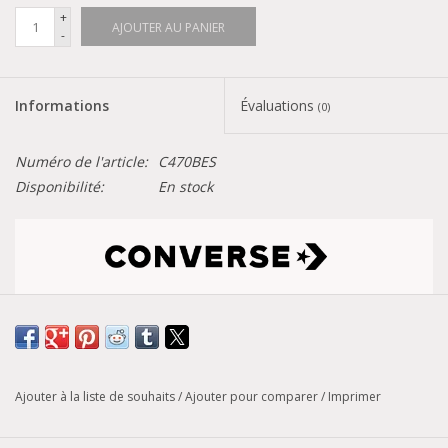
+
AJOUTER AU PANIER
-
Informations
Évaluations
(0)
Numéro de l'article:
C470BES
Disponibilité:
En stock
Tableau de conversion des pointures
Modèle :
CHUCK 70 MARQUIS
Ajouter à la liste de souhaits
/
Ajouter pour comparer
/
Imprimer
Sportif ? Oui. Preppy ? Aussi. Cette chaussure montante de