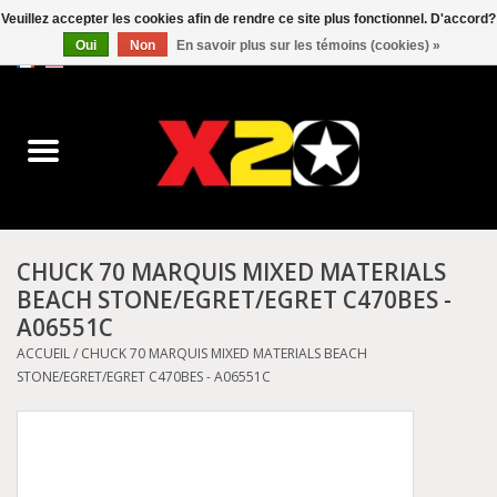
Veuillez accepter les cookies afin de rendre ce site plus fonctionnel. D'accord?
Oui
Non
En savoir plus sur les témoins (cookies) »
0 Articles - C$0.00
Accueil
Dr.Martens
Converse
CHUCK 70 MARQUIS MIXED MATERIALS
BEACH STONE/EGRET/EGRET C470BES -
Kickers
A06551C
ACCUEIL
/
CHUCK 70 MARQUIS MIXED MATERIALS BEACH
Birkenstock
STONE/EGRET/EGRET C470BES - A06551C
Vans
Dickies