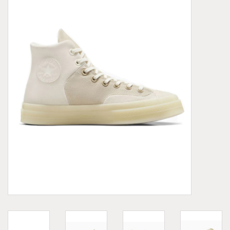
Demonia
MoEa
Autres marques
Vêtements
Accessoires
Articles en solde