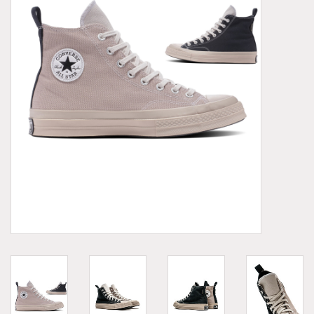
Demonia
MoEa
Autres marques
Vêtements
Accessoires
Articles en solde