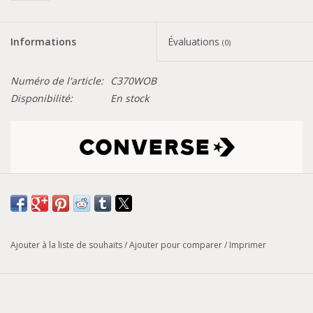
Informations
Évaluations
(0)
Numéro de l'article:
C370WOB
Disponibilité:
En stock
Tableau de conversion des pointures
Modèle :
Chuck 70 Gore-Tex
Ajouter à la liste de souhaits
/
Ajouter pour comparer
/
Imprimer
La Converse Chuck Taylor est l'une des chaussures de sport
les plus célèbres jamais fabriquées. Nommée d'après le