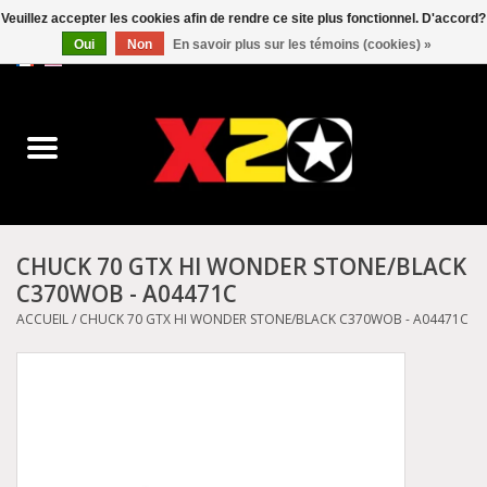
Veuillez accepter les cookies afin de rendre ce site plus fonctionnel. D'accord?
Oui
Non
En savoir plus sur les témoins (cookies) »
0 Articles - C$0.00
Accueil
Dr.Martens
Converse
CHUCK 70 GTX HI WONDER STONE/BLACK
C370WOB - A04471C
Kickers
ACCUEIL
/
CHUCK 70 GTX HI WONDER STONE/BLACK C370WOB - A04471C
Birkenstock
Vans
Dickies