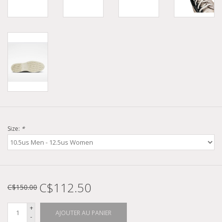
Size:
*
C$112.50
C$150.00
+
AJOUTER AU PANIER
-