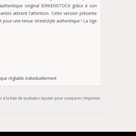
uthentique original BIRKENSTOCK grâce à son
ntes attirent l'attention. Cette version présente
it pour une tenue streetstyle authentique ! La tige
ique réglable individuellement
r à la liste de souhaits
/
Ajouter pour comparer
/
Imprimer