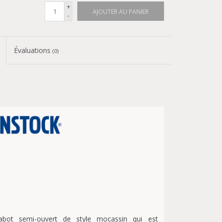
+
AJOUTER AU PANIER
-
Évaluations
(0)
ot semi-ouvert de style mocassin qui est