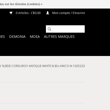
lus sur les témoins (cookies) »
0 Articles - C$0.00
Mon compte / S'inscrire
IES
DEMONIA
MOEA
AUTRES MARQUES
Y SUEDE CORDUROY ANTIQUE WHITE N BU-AWCO-N 1025232