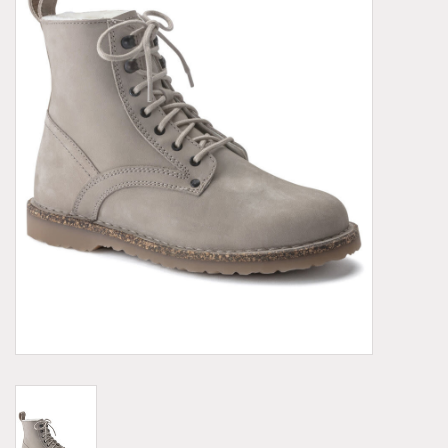
Demonia
MoEa
Autres marques
Vêtements
Accessoires
Articles en solde