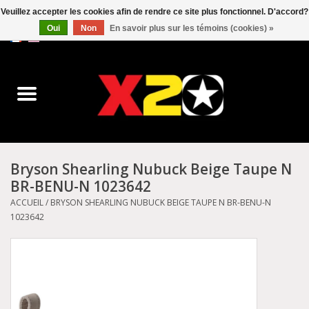
Veuillez accepter les cookies afin de rendre ce site plus fonctionnel. D'accord?
Oui
Non
En savoir plus sur les témoins (cookies) »
0 Articles - C$0.00
Accueil
Dr.Martens
Converse
Bryson Shearling Nubuck Beige Taupe N
BR-BENU-N 1023642
Kickers
ACCUEIL
/
BRYSON SHEARLING NUBUCK BEIGE TAUPE N BR-BENU-N
1023642
Birkenstock
Vans
Dickies