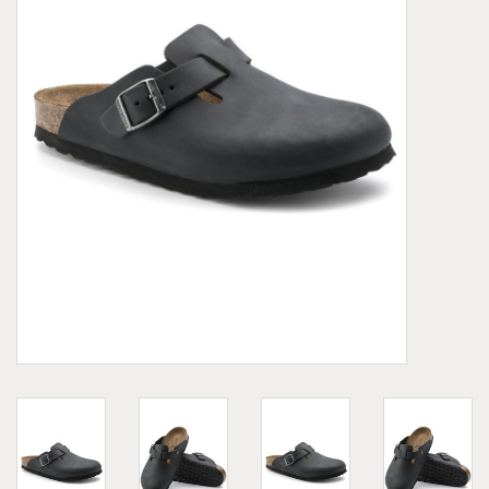
Demonia
MoEa
Autres marques
Vêtements
Accessoires
Articles en solde