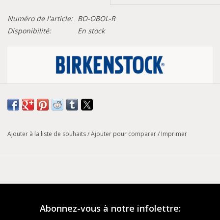
Numéro de l'article:
BO-OBOL-R
Disponibilité:
En stock
Tableau de conversion des pointures
Largeur :
Régulière
Ajouter à la liste de souhaits
/
Ajouter pour comparer
/
Imprimer
Modèle :
Boston
Notre sabot le plus recherché, le Boston, confère une touche
de mode à tous les styles. Fabriqué à la main pour la qualité,
le cuir nubuck huilé a un aspect patrimonial distinct, conçu
pour vieillir avec le temps pour un look parfaitement usé et
unique. Il est complété par des éléments de conception
Abonnez-vous à notre infolettre:
légendaires de BIRKENSTOCK, comme une semelle en liège-