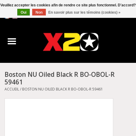
Veuillez accepter les cookies afin de rendre ce site plus fonctionnel. D'accord?
Oui
Non
En savoir plus sur les témoins (cookies) »
0 Articles - C$0.00
Accueil
Dr.Martens
Converse
Boston NU Oiled Black R BO-OBOL-R
59461
Kickers
ACCUEIL
/
BOSTON NU OILED BLACK R BO-OBOL-R 59461
Birkenstock
Vans
Dickies