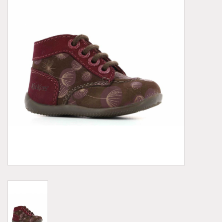
Demonia
MoEa
Autres marques
Vêtements
Accessoires
Articles en solde