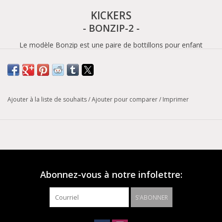
KICKERS
- BONZIP-2 -
Le modèle Bonzip est une paire de bottillons pour enfant
composée d'une tige 100% cuir de couleur marron et d'une
doublure 100% cuir. Ces bottillons possèdent une semelle
intérieure en cuir, une semelle extérieure en thermopropylène et
une fermeture à lacet et zip.
Ajouter à la liste de souhaits
/
Ajouter pour comparer
/
Imprimer
Genres: Fille
Types: Bottillons
Styles: Ville
Coloris: Marron
Abonnez-vous à notre infolettre:
Saison: Automne/Hiver
Tige: Cuir
S'ABONNER
Doublure: Cuir
Fermetures: Lacet + Zip