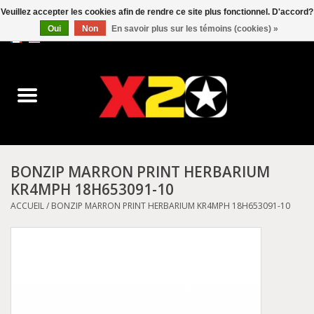
Veuillez accepter les cookies afin de rendre ce site plus fonctionnel. D'accord?
Oui
Non
En savoir plus sur les témoins (cookies) »
0 Articles - C$0.00
Accueil
Dr.Martens
Converse
BONZIP MARRON PRINT HERBARIUM
KR4MPH 18H653091-10
Kickers
ACCUEIL
/
BONZIP MARRON PRINT HERBARIUM KR4MPH 18H653091-10
Birkenstock
Vans
Dickies