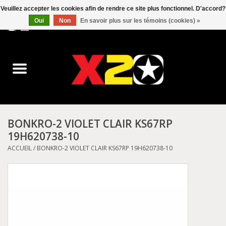
Veuillez accepter les cookies afin de rendre ce site plus fonctionnel. D'accord?
Oui
Non
En savoir plus sur les témoins (cookies) »
0 Articles - C$0.00
Accueil
Dr.Martens
Converse
BONKRO-2 VIOLET CLAIR KS67RP
19H620738-10
Kickers
ACCUEIL
/
BONKRO-2 VIOLET CLAIR KS67RP 19H620738-10
Birkenstock
Vans
Dickies