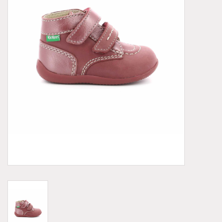
Demonia
MoEa
Autres marques
Vêtements
Accessoires
Articles en solde