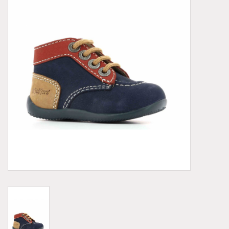
Demonia
MoEa
Autres marques
Vêtements
Accessoires
Articles en solde