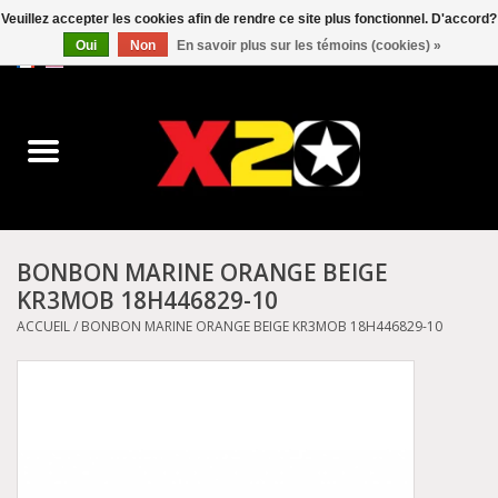
Veuillez accepter les cookies afin de rendre ce site plus fonctionnel. D'accord?
Oui
Non
En savoir plus sur les témoins (cookies) »
0 Articles - C$0.00
Accueil
Dr.Martens
Converse
BONBON MARINE ORANGE BEIGE
KR3MOB 18H446829-10
Kickers
ACCUEIL
/
BONBON MARINE ORANGE BEIGE KR3MOB 18H446829-10
Birkenstock
Vans
Dickies