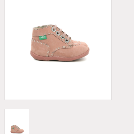
Demonia
MoEa
Autres marques
Vêtements
Accessoires
Articles en solde