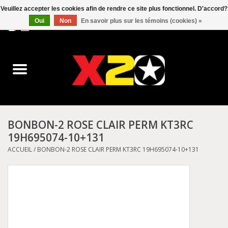
Veuillez accepter les cookies afin de rendre ce site plus fonctionnel. D'accord?
Oui
Non
En savoir plus sur les témoins (cookies) »
0 Articles - C$0.00
Accueil
Dr.Martens
Converse
BONBON-2 ROSE CLAIR PERM KT3RC
19H695074-10+131
Kickers
ACCUEIL
/
BONBON-2 ROSE CLAIR PERM KT3RC 19H695074-10+131
Birkenstock
Vans
Dickies