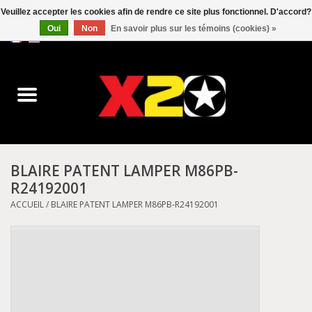
Veuillez accepter les cookies afin de rendre ce site plus fonctionnel. D'accord?
Oui
Non
En savoir plus sur les témoins (cookies) »
0 Articles - C$0.00
Accueil
Dr.Martens
Converse
BLAIRE PATENT LAMPER M86PB-
R24192001
Kickers
ACCUEIL
/
BLAIRE PATENT LAMPER M86PB-R24192001
Birkenstock
Vans
Dickies