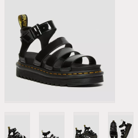
Demonia
MoEa
Autres marques
Vêtements
Accessoires
Articles en solde