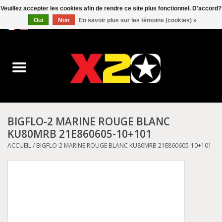
Veuillez accepter les cookies afin de rendre ce site plus fonctionnel. D'accord?
Oui
Non
En savoir plus sur les témoins (cookies) »
0 Articles - C$0.00
Accueil
Dr.Martens
Converse
BIGFLO-2 MARINE ROUGE BLANC
KU80MRB 21E860605-10+101
Kickers
ACCUEIL
/
BIGFLO-2 MARINE ROUGE BLANC KU80MRB 21E860605-10+101
Birkenstock
Vans
Dickies