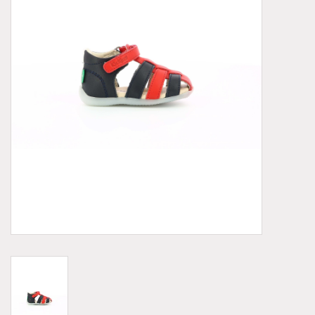
Demonia
MoEa
Autres marques
Vêtements
Accessoires
Articles en solde