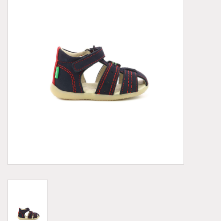
Demonia
MoEa
Autres marques
Vêtements
Accessoires
Articles en solde