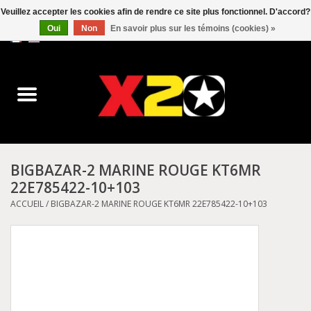
Veuillez accepter les cookies afin de rendre ce site plus fonctionnel. D'accord?
Oui
Non
En savoir plus sur les témoins (cookies) »
0 Articles - C$0.00
Accueil
Dr.Martens
Converse
BIGBAZAR-2 MARINE ROUGE KT6MR
22E785422-10+103
Kickers
ACCUEIL
/
BIGBAZAR-2 MARINE ROUGE KT6MR 22E785422-10+103
Birkenstock
Vans
Dickies