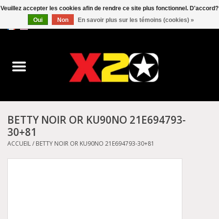
Veuillez accepter les cookies afin de rendre ce site plus fonctionnel. D'accord?
Oui
Non
En savoir plus sur les témoins (cookies) »
0 Articles - C$0.00
Accueil
Dr.Martens
Converse
BETTY NOIR OR KU90NO 21E694793-
30+81
Kickers
ACCUEIL
/
BETTY NOIR OR KU90NO 21E694793-30+81
Birkenstock
Vans
Dickies