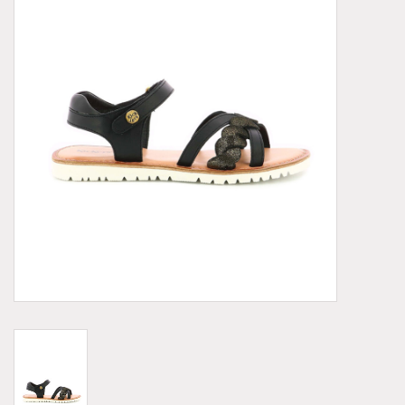
Demonia
MoEa
Autres marques
Vêtements
Accessoires
Articles en solde