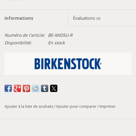
Informations
Évaluations
(0)
Numéro de l'article:
BE-MIDSU-R
Disponibilité:
En stock
Tableau de conversion des pointures
Largeur :
Régulière
Ajouter à la liste de souhaits
/
Ajouter pour comparer
/
Imprimer
Modèle :
Bend
Le modèle Bend de BIRKENSTOCK offre tout le confort d’une
sandale classique dans une chaussure de sport décontractée.