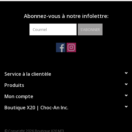
Cette chaussure est munie d’une semelle intermédiaire
supplémentaire en liège offrant à la fois souplesse et fermeté
en toutes circonstances. L’assise plantaire anatomique
Abonnez-vous à notre infolettre:
amovible en liège qui épouse la forme de votre pied offre un
support de la voûte plantaire tout au long de la journée. Le
S'ABONNER
dessus est fabriqué en cuir velours doux.
Assise plantaire anatomique amovible en liège et en latex
Dessus : cuir velours
Service à la clientèle
Revêtement de l’assise : cuir velours
Semelle : caoutchouc
Produits
Fabriquée au Portugal
Mon compte
Boutique X20 | Choc-An Inc.
© Copyright 2026 Boutique X20 MTL