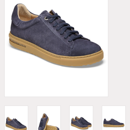
Demonia
MoEa
Autres marques
Vêtements
Accessoires
Articles en solde