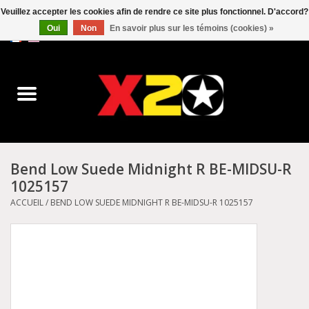
Veuillez accepter les cookies afin de rendre ce site plus fonctionnel. D'accord?
Oui
Non
En savoir plus sur les témoins (cookies) »
0 Articles - C$0.00
Accueil
Dr.Martens
Converse
Bend Low Suede Midnight R BE-MIDSU-R
1025157
Kickers
ACCUEIL
/
BEND LOW SUEDE MIDNIGHT R BE-MIDSU-R 1025157
Birkenstock
Vans
Dickies