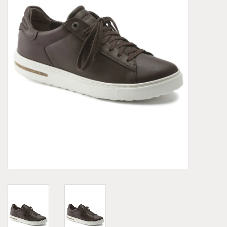
Demonia
MoEa
Autres marques
Vêtements
Accessoires
Articles en solde