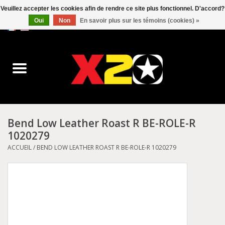
Veuillez accepter les cookies afin de rendre ce site plus fonctionnel. D'accord?
Oui
Non
En savoir plus sur les témoins (cookies) »
0 Articles - C$0.00
Accueil
Dr.Martens
Converse
Bend Low Leather Roast R BE-ROLE-R
1020279
Kickers
ACCUEIL
/
BEND LOW LEATHER ROAST R BE-ROLE-R 1020279
Birkenstock
Vans
Dickies