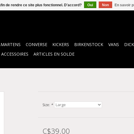
afin de rendre ce site plus fonctionnel. D'accord?
Oui
Non
En savoir p
.MARTENS
CONVERSE
KICKERS
BIRKENSTOCK
VANS
DICK
ACCESSOIRES
ARTICLES EN SOLDE
Size:
*
C$39.00