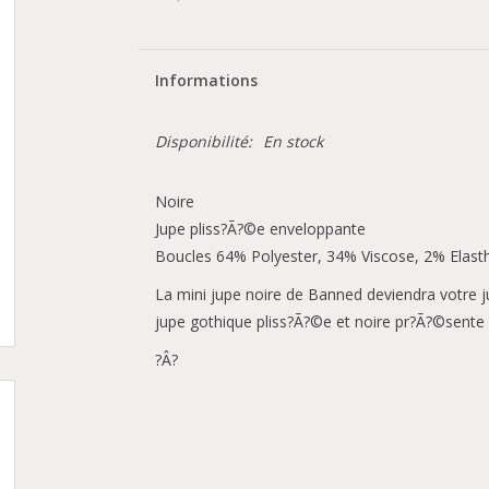
Informations
Disponibilité:
En stock
Noire
Jupe pliss?Ã?©e enveloppante
Boucles 64% Polyester, 34% Viscose, 2% Elast
La mini jupe noire de Banned deviendra votre
jupe gothique pliss?Ã?©e et noire pr?Ã?©sente d
?Â?