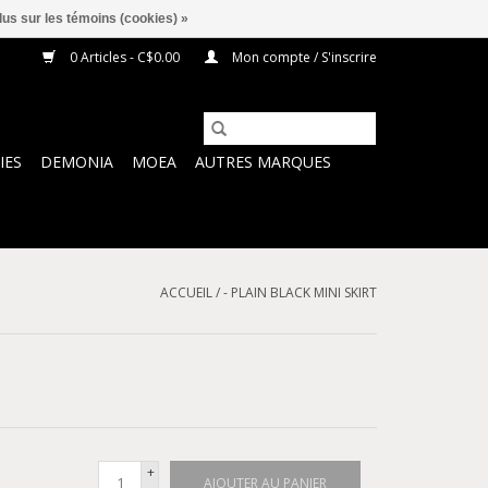
lus sur les témoins (cookies) »
0 Articles - C$0.00
Mon compte / S'inscrire
IES
DEMONIA
MOEA
AUTRES MARQUES
ACCUEIL
/
- PLAIN BLACK MINI SKIRT
+
AJOUTER AU PANIER