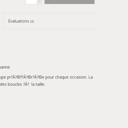
-
Évaluations
(0)
hanne
 jupe pr?Ã?©f?Ã?©r?Ã?©e pour chaque occasion. La
es boucles ?Ã? la taille.